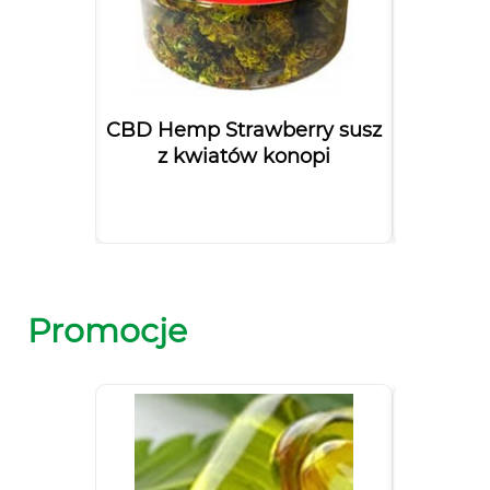
strakcji
CBD Hemp Strawberry susz
Olejek
z kwiatów konopi
Bal
Promocje