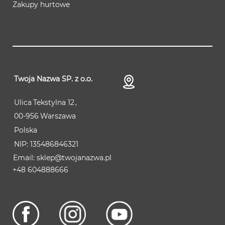
Zakupy hurtowe
Twoja Nazwa SP. z o.o.
Ulica
Tekstylna 12
00-956
Warszawa
Polska
NIP:
135486846321
sklep@twojanazwa.pl
+48 604888666