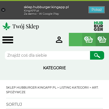
sklep.hubburger.kingapp.pl
×
Pokaż
KingAPP.pl
Za darmo - W Google Play
0
0
Szukaj
KATEGORIE
SKLEP.HUBBURGER.KINGAPP.PL
LISTING KATEGORII
ART.
SPOŻYWCZE
SORTUJ