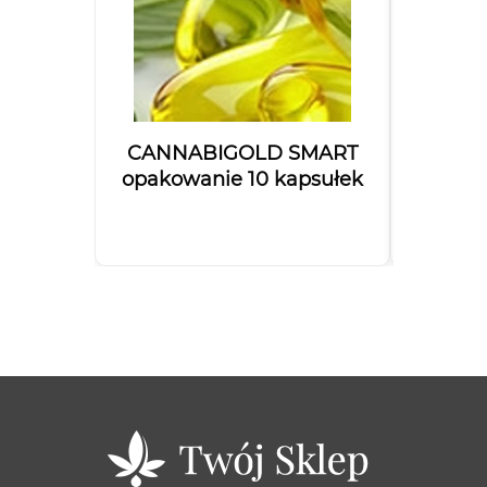
CANNABIGOLD SMART
Olejek
opakowanie 10 kapsułek
Bal