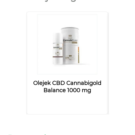
SMART
Olejek CBD Cannabigold
CBD Hem
apsułek
Balance 1000 mg
z k