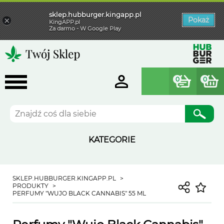
sklep.hubburger.kingapp.pl
×
Pokaż
KingAPP.pl
Za darmo - W Google Play
0
0
Szukaj
KATEGORIE
SKLEP.HUBBURGER.KINGAPP.PL
PRODUKTY
PERFUMY "WUJO BLACK CANNABIS" 55 ML