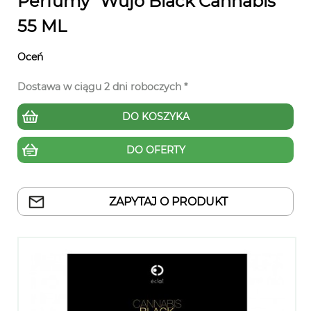
Perfumy "Wujo Black Cannabis"
55 ML
Oceń
Dostawa w ciągu 2 dni roboczych *
DO KOSZYKA
DO OFERTY
ZAPYTAJ O PRODUKT