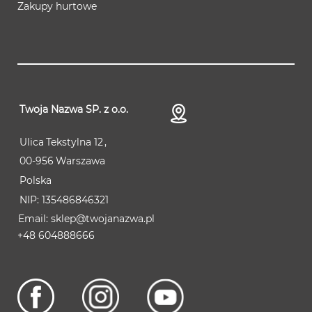
Zakupy hurtowe
Twoja Nazwa SP. z o.o.
Ulica
Tekstylna 12
00-956
Warszawa
Polska
NIP:
135486846321
sklep@twojanazwa.pl
+48 604888666