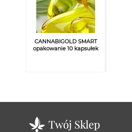
CANNABIGOLD SMART
Olejek
opakowanie 10 kapsułek
Bal