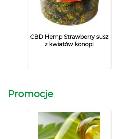
strakcji
CBD Hemp Strawberry susz
Olejek
z kwiatów konopi
Bal
Promocje