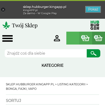
sklep.hubburger.kingapp.pl
×
Pokaż
KingAPP.pl
Za darmo - W Google Play
0
0
Szukaj
KATEGORIE
SKLEP.HUBBURGER.KINGAPP.PL
LISTING KATEGORII
BONGA, FAJKI, VAPO
SORTUJ