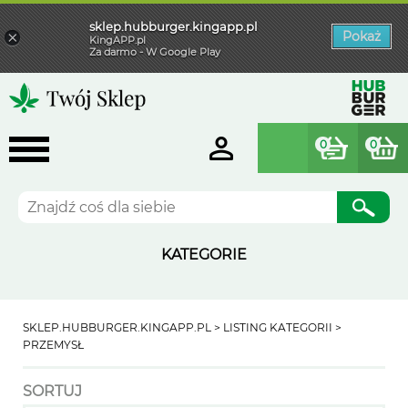
sklep.hubburger.kingapp.pl
×
Pokaż
KingAPP.pl
Za darmo - W Google Play
0
0
Szukaj
KATEGORIE
SKLEP.HUBBURGER.KINGAPP.PL
LISTING KATEGORII
PRZEMYSŁ
SORTUJ