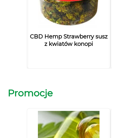
strakcji
CBD Hemp Strawberry susz
Olejek
z kwiatów konopi
Bal
Promocje