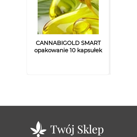
CANNABIGOLD SMART
Olejek
opakowanie 10 kapsułek
Bal