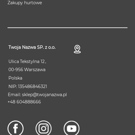
Zakupy hurtowe
Twoja Nazwa SP. z o.o.
Ulica
Tekstylna 12
00-956
Warszawa
Polska
NIP:
135486846321
sklep@twojanazwa.pl
+48 604888666